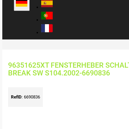
96351625XT FENSTERHEBER SCHAL
BREAK SW S104.2002-6690836
RefID
:
6690836