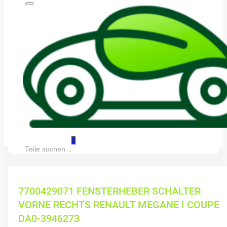
0
Suche:
7700429071 FENSTERHEBER SCHALTER
VORNE RECHTS RENAULT MEGANE I COUPE
DA0-3946273