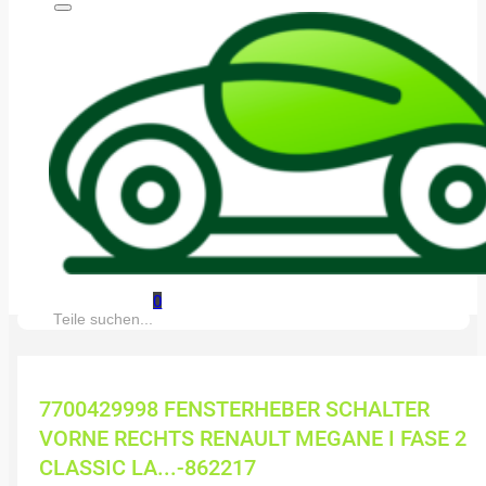
0
Suche:
7700429998 FENSTERHEBER SCHALTER
VORNE RECHTS RENAULT MEGANE I FASE 2
CLASSIC LA...-862217