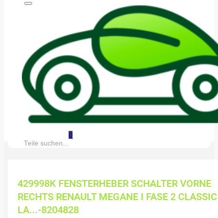
0
Suche:
429998K FENSTERHEBER SCHALTER VORNE
RECHTS RENAULT MEGANE I FASE 2 CLASSIC
LA...-8204828