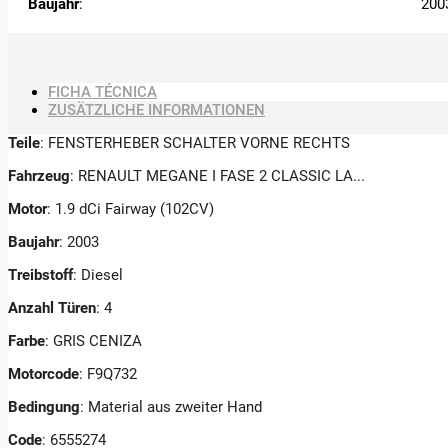
Baujahr
:
200
FICHA TÉCNICA
ZUSÄTZLICHE INFORMATIONEN
Teile
: FENSTERHEBER SCHALTER VORNE RECHTS
Fahrzeug
: RENAULT MEGANE I FASE 2 CLASSIC LA...
Motor
: 1.9 dCi Fairway (102CV)
Baujahr
: 2003
Treibstoff
: Diesel
Anzahl Türen
: 4
Farbe
: GRIS CENIZA
Motorcode
: F9Q732
Bedingung
: Material aus zweiter Hand
Code
: 6555274