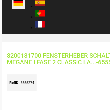
8200181700 FENSTERHEBER SCHAL
MEGANE I FASE 2 CLASSIC LA...-655
RefID
:
6555274