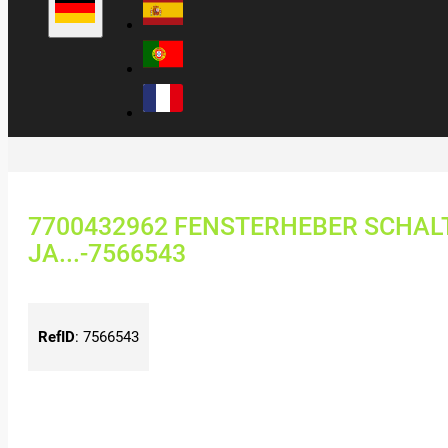
7700432962 FENSTERHEBER SCHALT
JA...-7566543
RefID
:
7566543