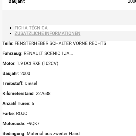
Baujahr
:
200
FICHA TÉCNICA
ZUSÄTZLICHE INFORMATIONEN
Teile
: FENSTERHEBER SCHALTER VORNE RECHTS
Fahrzeug
: RENAULT SCENIC I JA...
Motor
: 1.9 DCI RXE (102CV)
Baujahr
: 2000
Treibstoff
: Diesel
Kilometerstand
: 227638
Anzahl Türen
: 5
Farbe
: ROJO
Motorcode
: F9QK7
Bedingung
: Material aus zweiter Hand