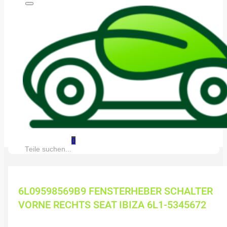
0
Suche:
6L09598569B9 FENSTERHEBER SCHALTER
VORNE RECHTS SEAT IBIZA 6L1-5345672