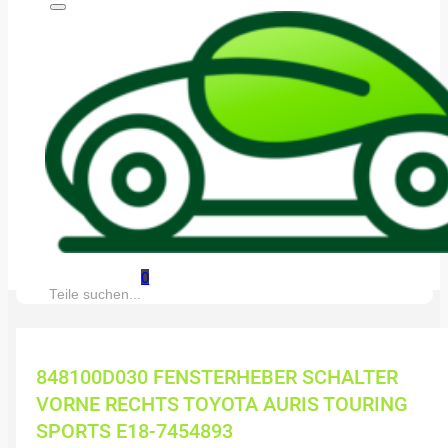
0
Suche:
848100D030 FENSTERHEBER SCHALTER
VORNE RECHTS TOYOTA AURIS TOURING
SPORTS E18-7454893