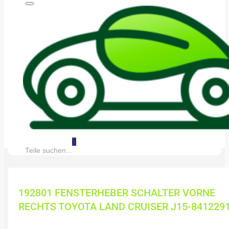
0
Suche:
192801 FENSTERHEBER SCHALTER VORNE
RECHTS TOYOTA LAND CRUISER J15-841229