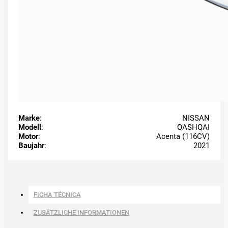
Marke
:
NISSAN
Modell
:
QASHQAI
Motor
:
Acenta (116CV)
Baujahr
:
2021
FICHA TÉCNICA
ZUSÄTZLICHE INFORMATIONEN