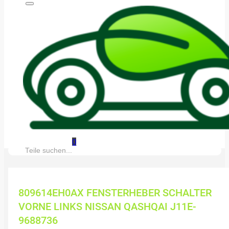
0
Suche:
809614EH0AX FENSTERHEBER SCHALTER
VORNE LINKS NISSAN QASHQAI J11E-
9688736