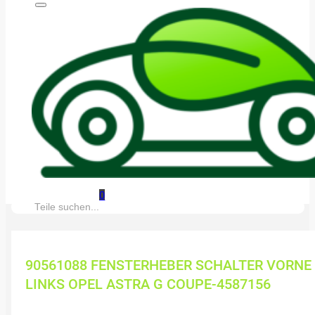
0
Suche:
90561088 FENSTERHEBER SCHALTER VORNE
LINKS OPEL ASTRA G COUPE-4587156