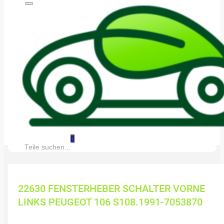
0
Suche:
22630 FENSTERHEBER SCHALTER VORNE
LINKS PEUGEOT 106 S108.1991-7053870