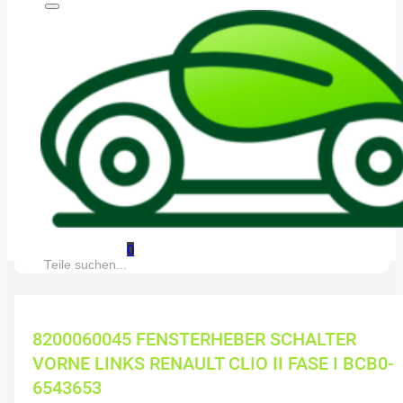
0
Suche:
8200060045 FENSTERHEBER SCHALTER
VORNE LINKS RENAULT CLIO II FASE I BCB0-
6543653