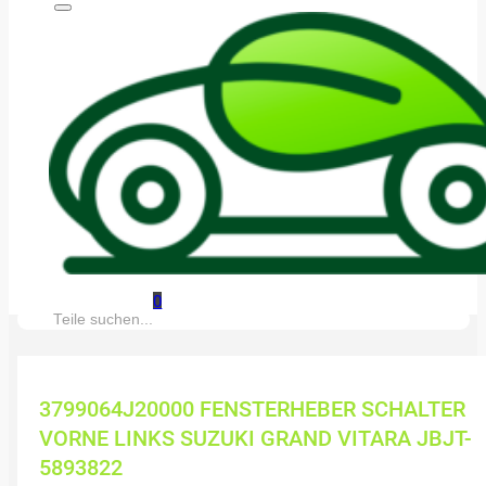
0
Suche:
3799064J20000 FENSTERHEBER SCHALTER
VORNE LINKS SUZUKI GRAND VITARA JBJT-
5893822