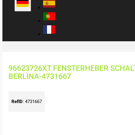
96623726XT FENSTERHEBER SCHAL
BERLINA-4731667
RefID
:
4731667