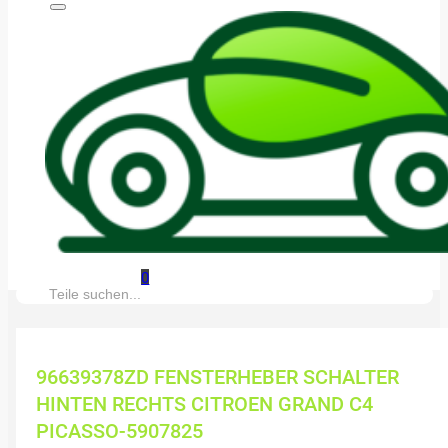
0
Suche:
96639378ZD FENSTERHEBER SCHALTER
HINTEN RECHTS CITROEN GRAND C4
PICASSO-5907825