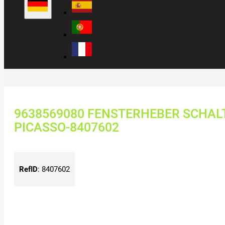
9638569080 FENSTERHEBER SCHAL
PICASSO-8407602
RefID
:
8407602