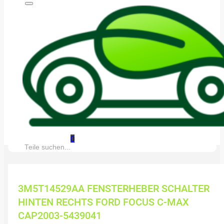
0
Suche:
3M5T14529AA FENSTERHEBER SCHALTER
HINTEN RECHTS FORD FOCUS C-MAX
CAP2003-5439041