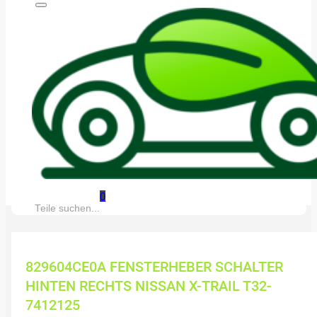
0
Suche:
829604CE0A FENSTERHEBER SCHALTER
HINTEN RECHTS NISSAN X-TRAIL T32-
7412125