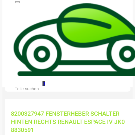
0
Suche:
8200327947 FENSTERHEBER SCHALTER
HINTEN RECHTS RENAULT ESPACE IV JK0-
8830591