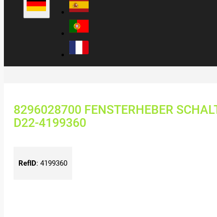
8296028700 FENSTERHEBER SCHALT
D22-4199360
RefID
:
4199360