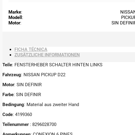
Marke
:
NISSA
Modell
:
PICKU
Motor
:
SIN DEFINI
FICHA TÉCNICA
ZUSÄTZLICHE INFORMATIONEN
Teile
: FENSTERHEBER SCHALTER HINTEN LINKS
Fahrzeug
: NISSAN PICKUP D22
Motor
: SIN DEFINIR
Farbe
: SIN DEFINIR
Bedingung
: Material aus zweiter Hand
Code
: 4199360
Teilenummer
: 8296028700
Anmerkungen
:
CONEXION 6 PINES