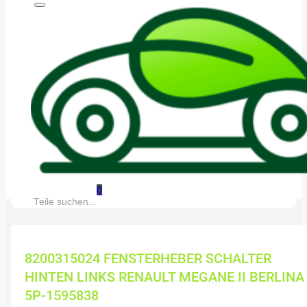
0
Suche:
8200315024 FENSTERHEBER SCHALTER
HINTEN LINKS RENAULT MEGANE II BERLINA
5P-1595838