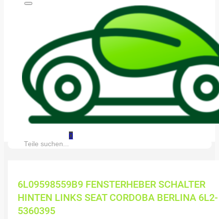
0
Suche:
6L09598559B9 FENSTERHEBER SCHALTER
HINTEN LINKS SEAT CORDOBA BERLINA 6L2-
5360395