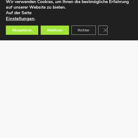
Wir verwenden Cookies, um Ihnen die bestmögliche Erfahrung
auf unserer Website zu bieten.
Auf der Seite
Einstellungen
.
GDPR Cookie-Bann
Akzeptieren
Ablehnen
Richter