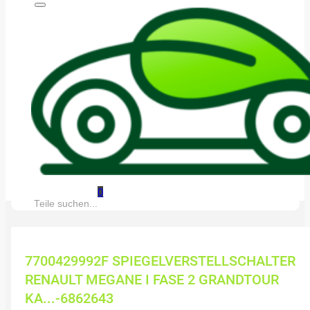
0
Suche:
7700429992F SPIEGELVERSTELLSCHALTER
RENAULT MEGANE I FASE 2 GRANDTOUR
KA...-6862643