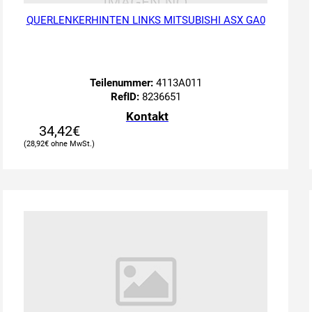
QUERLENKERHINTEN LINKS MITSUBISHI ASX GA0
Teilenummer:
4113A011
RefID:
8236651
Kontakt
34,42
€
28,92
€