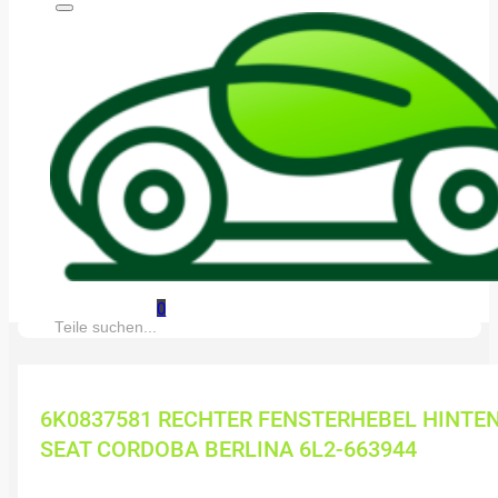
0
Suche:
6K0837581 RECHTER FENSTERHEBEL HINTE
SEAT CORDOBA BERLINA 6L2-663944