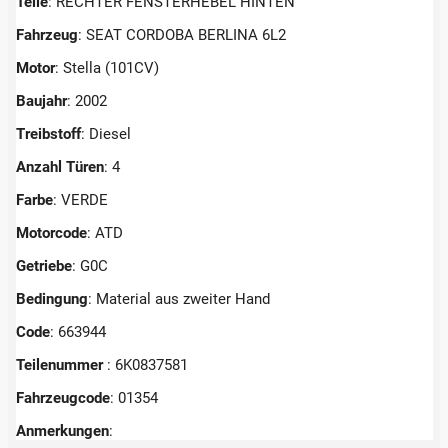
Teile
: RECHTER FENSTERHEBEL HINTEN
Fahrzeug
: SEAT CORDOBA BERLINA 6L2
Motor
: Stella (101CV)
Baujahr
: 2002
Treibstoff
: Diesel
Anzahl Türen
: 4
Farbe
: VERDE
Motorcode
: ATD
Getriebe
: G0C
Bedingung
: Material aus zweiter Hand
Code
: 663944
Teilenummer
: 6K0837581
Fahrzeugcode
: 01354
Anmerkungen
: