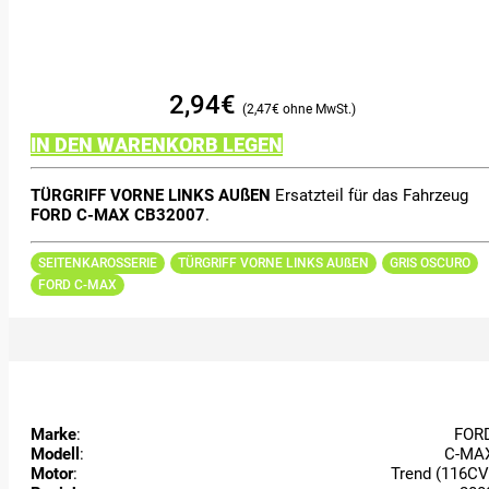
2,94
€
2,47
€
IN DEN WARENKORB LEGEN
TÜRGRIFF VORNE LINKS AUßEN
Ersatzteil für das Fahrzeug
FORD C-MAX CB32007
.
SEITENKAROSSERIE
TÜRGRIFF VORNE LINKS AUßEN
GRIS OSCURO
FORD C-MAX
Marke
:
FOR
Modell
:
C-MA
Motor
:
Trend (116CV