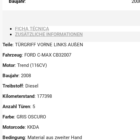
Baujahr
:
200
FICHA TÉCNICA
ZUSÄTZLICHE INFORMATIONEN
Teile
: TÜRGRIFF VORNE LINKS AUßEN
Fahrzeug
: FORD C-MAX CB32007
Motor
: Trend (116CV)
Baujahr
: 2008
Treibstoff
: Diesel
Kilometerstand
: 177398
Anzahl Türen
: 5
Farbe
: GRIS OSCURO
Motorcode
: KKDA
Bedingung
: Material aus zweiter Hand