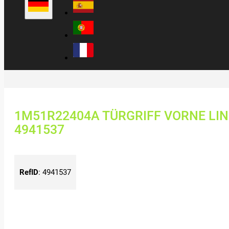
1M51R22404A TÜRGRIFF VORNE LIN
4941537
RefID
:
4941537