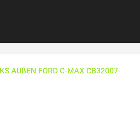
KS AUßEN FORD C-MAX CB32007-