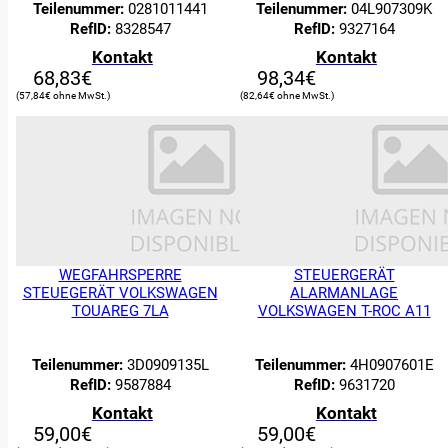
Teilenummer:
0281011441
Teilenummer:
04L907309K
RefID:
8328547
RefID:
9327164
Kontakt
Kontakt
68,83
€
98,34
€
57,84
€
82,64
€
WEGFAHRSPERRE
STEUERGERÄT
STEUEGERÄT VOLKSWAGEN
ALARMANLAGE
TOUAREG 7LA
VOLKSWAGEN T-ROC A11
Teilenummer:
3D0909135L
Teilenummer:
4H0907601E
RefID:
9587884
RefID:
9631720
Kontakt
Kontakt
59,00
€
59,00
€