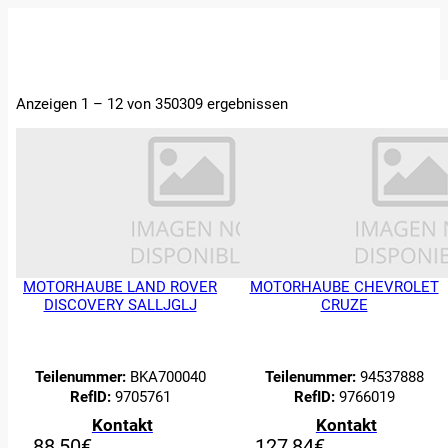
STARTSEITE
Anzeigen 1 – 12 von 350309 ergebnissen
ERSATZTEILE
FAHRZEUGE
ÜBER UNS
ABTRETUNGEN
UND
BEWERTUNGEN
KONTAKT
MOTORHAUBE LAND ROVER
MOTORHAUBE CHEVROLET
DISCOVERY SALLJGLJ
CRUZE
Teilenummer:
BKA700040
Teilenummer:
94537888
RefID:
9705761
RefID:
9766019
Kontakt
Kontakt
88,50
€
127,84
€