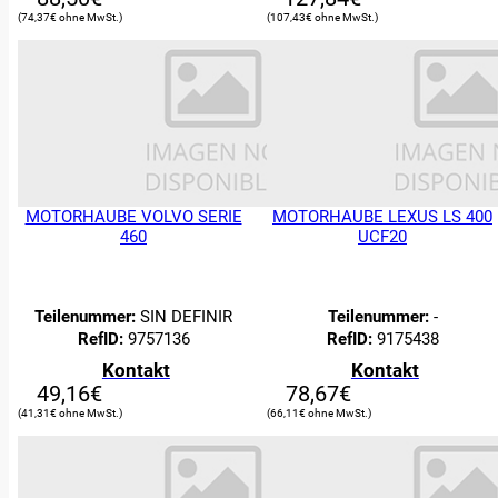
74,37
€
107,43
€
MOTORHAUBE VOLVO SERIE
MOTORHAUBE LEXUS LS 400
460
UCF20
0
Suche:
Teilenummer:
SIN DEFINIR
Teilenummer:
-
RefID:
9757136
RefID:
9175438
ERSATZTEILE
Kontakt
Kontakt
49,16
€
78,67
€
Filter
41,31
€
66,11
€