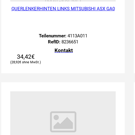
QUERLENKERHINTEN LINKS MITSUBISHI ASX GA0
Teilenummer:
4113A011
RefID:
8236651
Kontakt
34,42
€
28,92
€