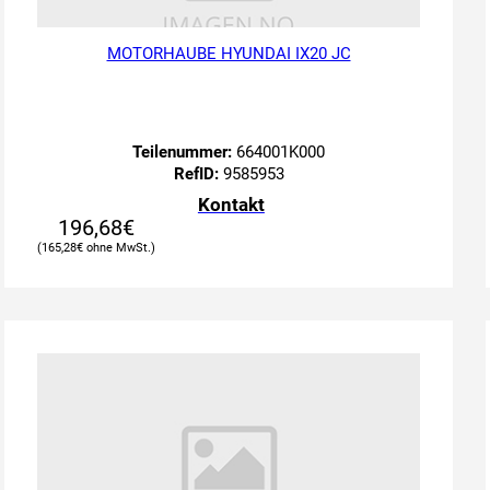
MOTORHAUBE HYUNDAI IX20 JC
Teilenummer:
664001K000
RefID:
9585953
Kontakt
196,68
€
165,28
€