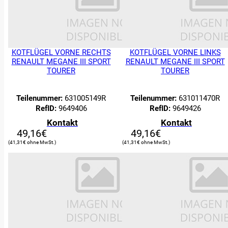
KOTFLÜGEL VORNE RECHTS
KOTFLÜGEL VORNE LINKS
RENAULT MEGANE III SPORT
RENAULT MEGANE III SPORT
TOURER
TOURER
Teilenummer:
631005149R
Teilenummer:
631011470R
RefID:
9649406
RefID:
9649426
Kontakt
Kontakt
49,16
€
49,16
€
41,31
€
41,31
€