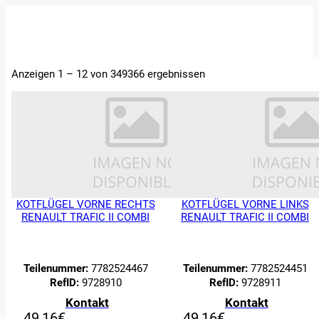
STARTSEITE
Anzeigen 1 – 12 von 349366 ergebnissen
ERSATZTEILE
FAHRZEUGE
ÜBER UNS
ABTRETUNGEN
UND
BEWERTUNGEN
KONTAKT
KOTFLÜGEL VORNE RECHTS
KOTFLÜGEL VORNE LINKS
RENAULT TRAFIC II COMBI
RENAULT TRAFIC II COMBI
Teilenummer:
7782524467
Teilenummer:
7782524451
RefID:
9728910
RefID:
9728911
Kontakt
Kontakt
49,16
€
49,16
€