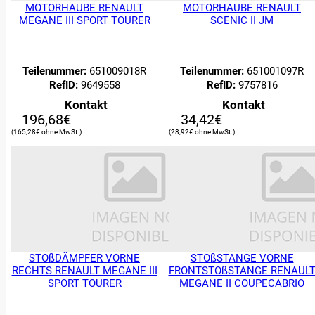
MOTORHAUBE RENAULT
MOTORHAUBE RENAULT
MEGANE III SPORT TOURER
SCENIC II JM
Teilenummer:
651009018R
Teilenummer:
651001097R
RefID:
9649558
RefID:
9757816
Kontakt
Kontakt
196,68
€
34,42
€
165,28
€
28,92
€
STOßDÄMPFER VORNE
STOßSTANGE VORNE
RECHTS RENAULT MEGANE III
FRONTSTOßSTANGE RENAUL
SPORT TOURER
MEGANE II COUPECABRIO