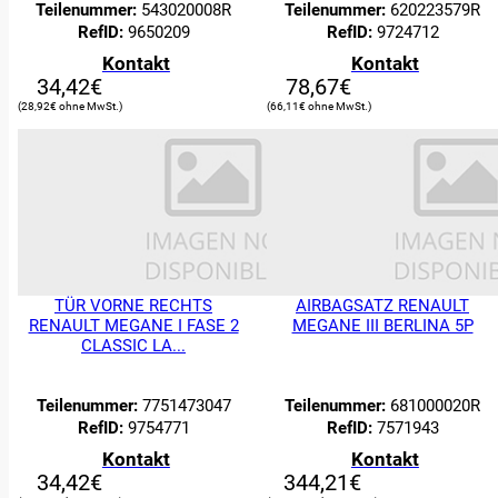
Teilenummer:
543020008R
Teilenummer:
620223579R
RefID:
9650209
RefID:
9724712
Kontakt
Kontakt
34,42
€
78,67
€
28,92
€
66,11
€
TÜR VORNE RECHTS
AIRBAGSATZ RENAULT
RENAULT MEGANE I FASE 2
MEGANE III BERLINA 5P
CLASSIC LA...
Teilenummer:
7751473047
Teilenummer:
681000020R
RefID:
9754771
RefID:
7571943
Kontakt
Kontakt
34,42
€
344,21
€