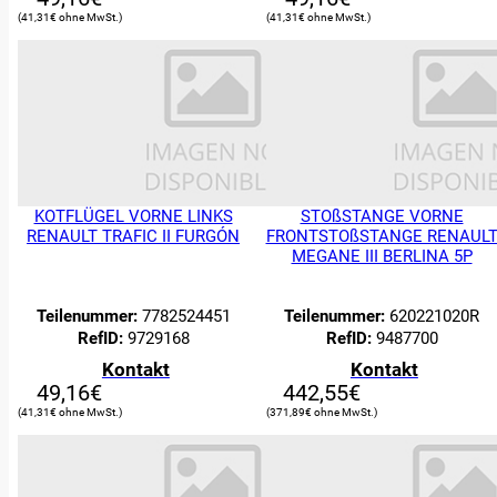
41,31
€
41,31
€
KOTFLÜGEL VORNE LINKS
STOßSTANGE VORNE
RENAULT TRAFIC II FURGÓN
FRONTSTOßSTANGE RENAUL
MEGANE III BERLINA 5P
0
Suche:
Teilenummer:
7782524451
Teilenummer:
620221020R
RefID:
9729168
RefID:
9487700
ERSATZTEILE
Kontakt
Kontakt
49,16
€
442,55
€
Filter
41,31
€
371,89
€