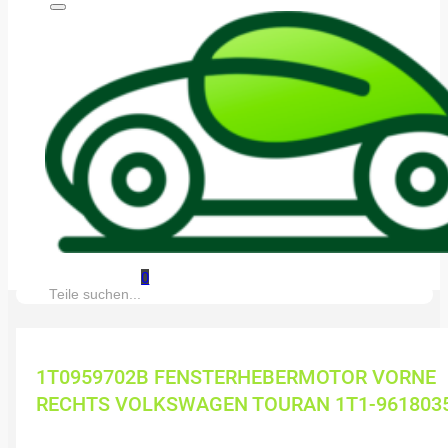
0
Suche:
1T0959702B FENSTERHEBERMOTOR VORNE
RECHTS VOLKSWAGEN TOURAN 1T1-961803