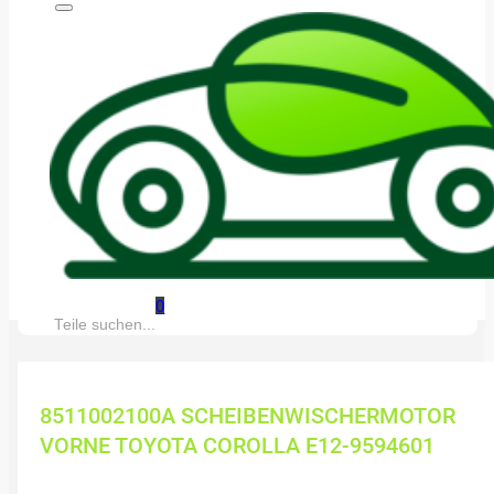
0
Suche:
8511002100A SCHEIBENWISCHERMOTOR
VORNE TOYOTA COROLLA E12-9594601