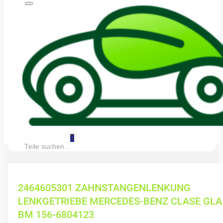
0
Suche:
2464605301 ZAHNSTANGENLENKUNG
LENKGETRIEBE MERCEDES-BENZ CLASE GLA
BM 156-6804123