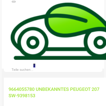
0
Suche:
9664055780 UNBEKANNTES PEUGEOT 207
SW-9398153