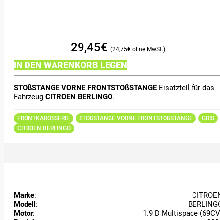
29,45
€
24,75
€
IN DEN WARENKORB LEGEN
STOßSTANGE VORNE FRONTSTOßSTANGE
Ersatzteil für das
Fahrzeug
CITROEN BERLINGO
.
FRONTKAROSSERIE
STOßSTANGE VORNE FRONTSTOßSTANGE
GRIS
CITROEN BERLINGO
Marke
:
CITROE
Modell
:
BERLING
Motor
:
1.9 D Multispace (69CV