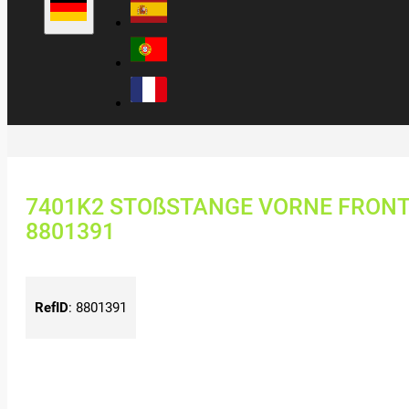
7401K2 STOßSTANGE VORNE FRONT
8801391
RefID
:
8801391