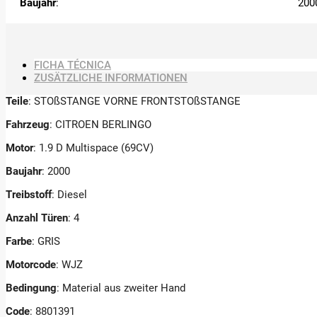
Baujahr
:
200
FICHA TÉCNICA
ZUSÄTZLICHE INFORMATIONEN
Teile
: STOßSTANGE VORNE FRONTSTOßSTANGE
Fahrzeug
: CITROEN BERLINGO
Motor
: 1.9 D Multispace (69CV)
Baujahr
: 2000
Treibstoff
: Diesel
Anzahl Türen
: 4
Farbe
: GRIS
Motorcode
: WJZ
Bedingung
: Material aus zweiter Hand
Code
: 8801391