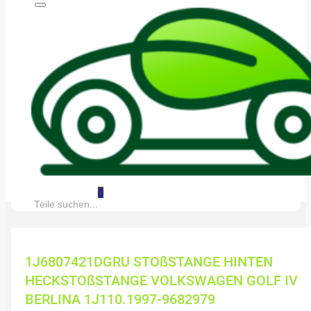
0
Suche:
1J6807421DGRU STOßSTANGE HINTEN
HECKSTOßSTANGE VOLKSWAGEN GOLF IV
BERLINA 1J110.1997-9682979