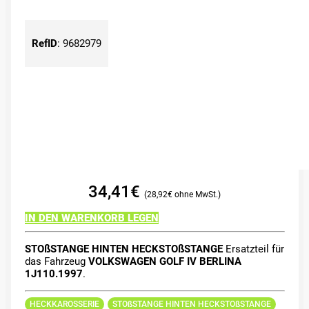
RefID
:
9682979
34,41
€
28,92
€
IN DEN WARENKORB LEGEN
STOßSTANGE HINTEN HECKSTOßSTANGE
Ersatzteil für
das Fahrzeug
VOLKSWAGEN GOLF IV BERLINA
1J110.1997
.
HECKKAROSSERIE
STOßSTANGE HINTEN HECKSTOßSTANGE