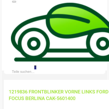
0
Suche:
1219836 FRONTBLINKER VORNE LINKS FORD
FOCUS BERLINA CAK-5601400