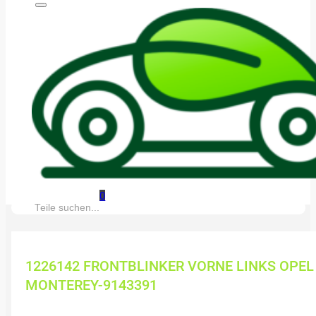
0
Suche:
1226142 FRONTBLINKER VORNE LINKS OPEL
MONTEREY-9143391