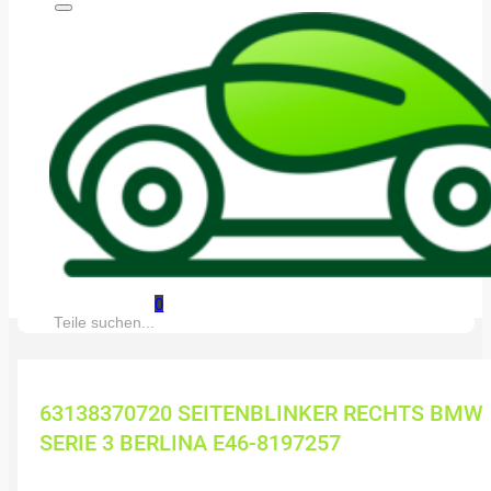
0
Suche:
63138370720 SEITENBLINKER RECHTS BMW
SERIE 3 BERLINA E46-8197257