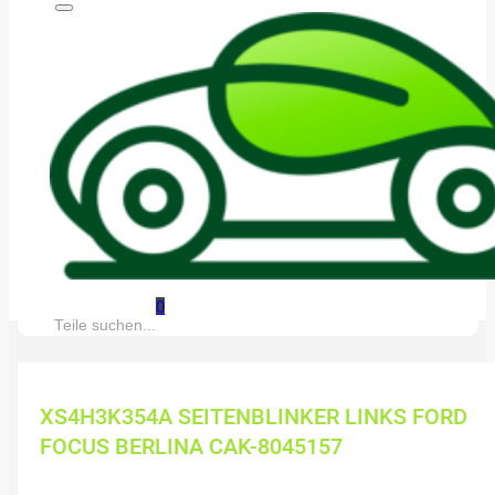
0
Suche:
XS4H3K354A SEITENBLINKER LINKS FORD
FOCUS BERLINA CAK-8045157