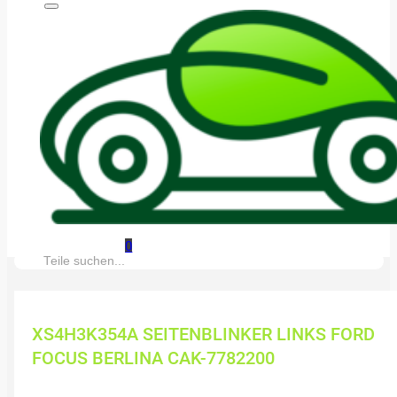
0
Suche:
XS4H3K354A SEITENBLINKER LINKS FORD
FOCUS BERLINA CAK-7782200