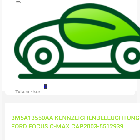
0
Suche:
3M5A13550AA KENNZEICHENBELEUCHTUNG
FORD FOCUS C-MAX CAP2003-5512939