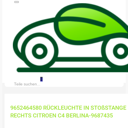
0
Suche:
9652464580 RÜCKLEUCHTE IN STOßSTANGE
RECHTS CITROEN C4 BERLINA-9687435