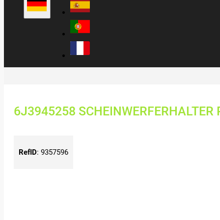
6J3945258 SCHEINWERFERHALTER R
RefID
:
9357596