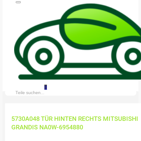
0
Suche:
5730A048 TÜR HINTEN RECHTS MITSUBISHI
GRANDIS NA0W-6954880