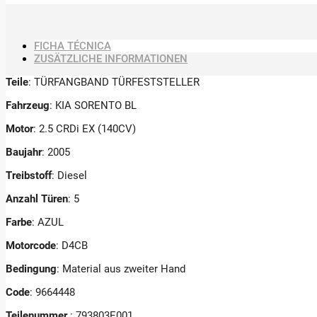
FICHA TÉCNICA
ZUSÄTZLICHE INFORMATIONEN
Teile
: TÜRFANGBAND TÜRFESTSTELLER
Fahrzeug
: KIA SORENTO BL
Motor
: 2.5 CRDi EX (140CV)
Baujahr
: 2005
Treibstoff
: Diesel
Anzahl Türen
: 5
Farbe
: AZUL
Motorcode
: D4CB
Bedingung
: Material aus zweiter Hand
Code
: 9664448
Teilenummer
: 793803E001