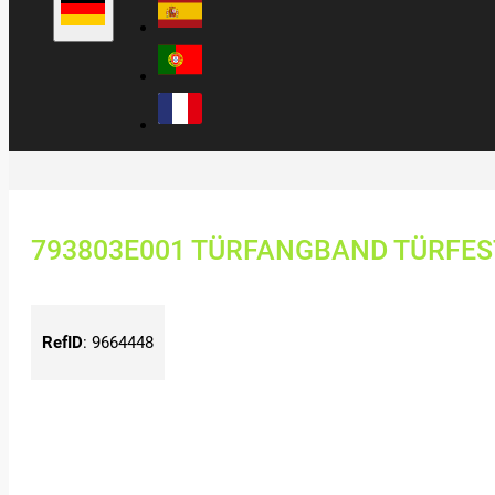
793803E001 TÜRFANGBAND TÜRFES
RefID
:
9664448