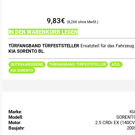
9,83
€
8,26
€
IN DEN WARENKORB LEGEN
TÜRFANGBAND TÜRFESTSTELLER
Ersatzteil für das Fahrzeug
KIA SORENTO BL
.
SEITENKAROSSERIE
TÜRFANGBAND TÜRFESTSTELLER
AZUL
KIA SORENTO
Marke
:
KI
Modell
:
SORENT
Motor
:
2.5 CRDi EX (140CV
Baujahr
:
200