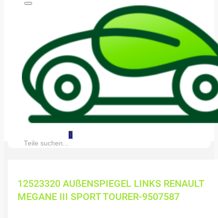
0
Suche:
12523320 AUßENSPIEGEL LINKS RENAULT
MEGANE III SPORT TOURER-9507587