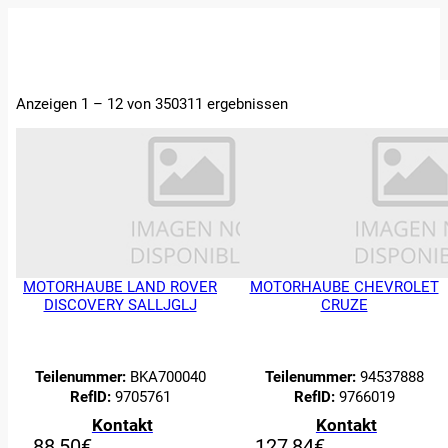
STARTSEITE
Anzeigen 1 – 12 von 350311 ergebnissen
ERSATZTEILE
FAHRZEUGE
ÜBER UNS
ABTRETUNGEN
UND
BEWERTUNGEN
KONTAKT
MOTORHAUBE LAND ROVER
MOTORHAUBE CHEVROLET
DISCOVERY SALLJGLJ
CRUZE
Teilenummer:
BKA700040
Teilenummer:
94537888
RefID:
9705761
RefID:
9766019
Kontakt
Kontakt
88,50
€
127,84
€