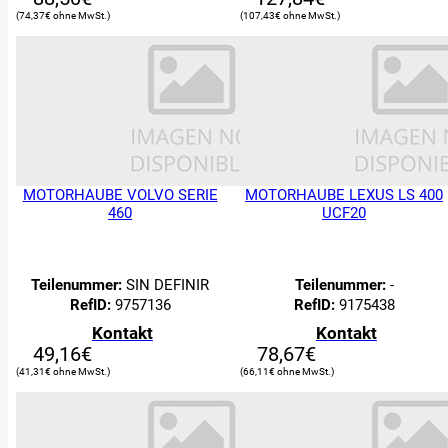
74,37
€
107,43
€
MOTORHAUBE VOLVO SERIE
MOTORHAUBE LEXUS LS 400
460
UCF20
0
Suche:
Teilenummer:
SIN DEFINIR
Teilenummer:
-
RefID:
9757136
RefID:
9175438
ERSATZTEILE
Kontakt
Kontakt
49,16
€
78,67
€
Filter
41,31
€
66,11
€