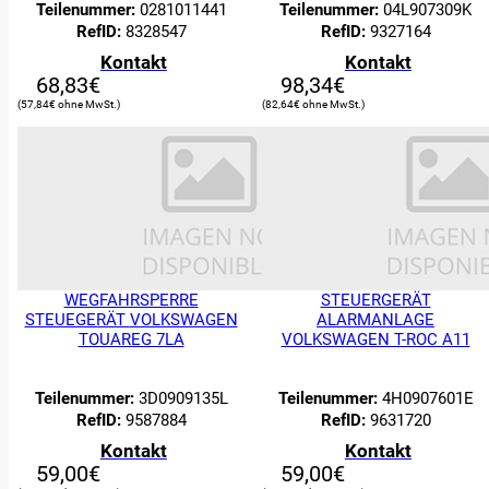
Teilenummer:
0281011441
Teilenummer:
04L907309K
RefID:
8328547
RefID:
9327164
Kontakt
Kontakt
68,83
€
98,34
€
57,84
€
82,64
€
WEGFAHRSPERRE
STEUERGERÄT
STEUEGERÄT VOLKSWAGEN
ALARMANLAGE
TOUAREG 7LA
VOLKSWAGEN T-ROC A11
Teilenummer:
3D0909135L
Teilenummer:
4H0907601E
RefID:
9587884
RefID:
9631720
Kontakt
Kontakt
59,00
€
59,00
€