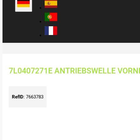
7L0407271E ANTRIEBSWELLE VORNE 
RefID
:
7663783