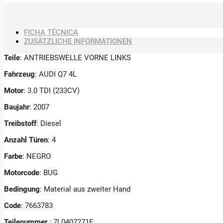
FICHA TÉCNICA
ZUSÄTZLICHE INFORMATIONEN
Teile
: ANTRIEBSWELLE VORNE LINKS
Fahrzeug
: AUDI Q7 4L
Motor
: 3.0 TDI (233CV)
Baujahr
: 2007
Treibstoff
: Diesel
Anzahl Türen
: 4
Farbe
: NEGRO
Motorcode
: BUG
Bedingung
: Material aus zweiter Hand
Code
: 7663783
Teilenummer
: 7L0407271E