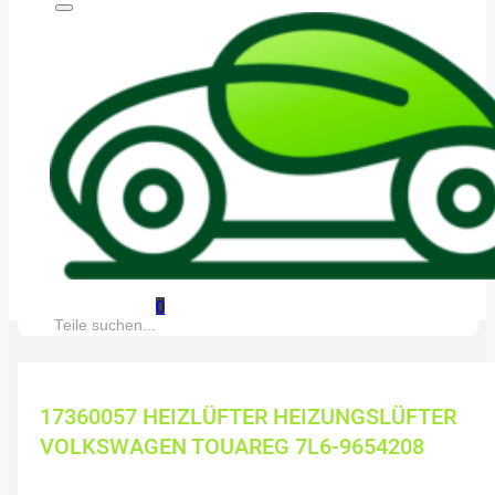
0
Suche:
17360057 HEIZLÜFTER HEIZUNGSLÜFTER
VOLKSWAGEN TOUAREG 7L6-9654208